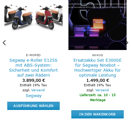
E-MOPED
AKKUS
Segway e-Roller E125S
Ersatzakku Set E300SE
mit ABS-System:
für Segway Ninebot –
Sicherheit und Komfort
Hochwertiger Akku für
auf zwei Rädern
optimale Leistung
r
ueller
3.899,00
€
1.499,00
€
is
Enthält 19% Tax
Enthält 19% Tax
:
zzgl.
Versand
zzgl.
Versand
99,00 €.
Segway
Lieferzeit: ca. 10 - 15
Werktage
AUSFÜHRUNG WÄHLEN
Dieses
IN DEN WARENKORB
Produkt
weist