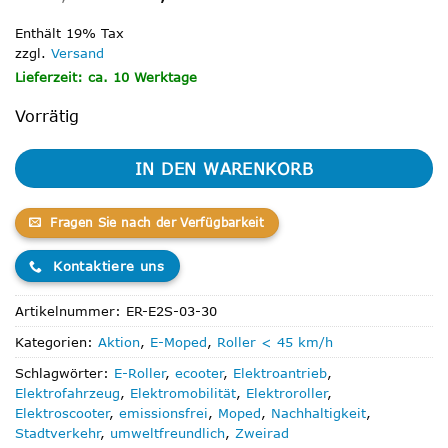
Preis
Preis
war:
ist:
Enthält 19% Tax
3.799,00 €
2.999,00 €.
zzgl.
Versand
Lieferzeit: ca. 10 Werktage
Vorrätig
IN DEN WARENKORB
Fragen Sie nach der Verfügbarkeit
Kontaktiere uns
Artikelnummer:
ER-E2S-03-30
Kategorien:
Aktion
,
E-Moped
,
Roller < 45 km/h
Schlagwörter:
E-Roller
,
ecooter
,
Elektroantrieb
,
Elektrofahrzeug
,
Elektromobilität
,
Elektroroller
,
Elektroscooter
,
emissionsfrei
,
Moped
,
Nachhaltigkeit
,
Stadtverkehr
,
umweltfreundlich
,
Zweirad