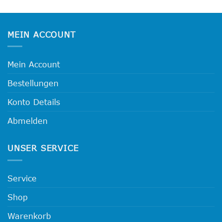
mehrere
Varianten
auf.
Die
MEIN ACCOUNT
Optionen
können
auf
Mein Account
der
Bestellungen
Produktseite
gewählt
Konto Details
werden
Abmelden
UNSER SERVICE
Service
Shop
Warenkorb