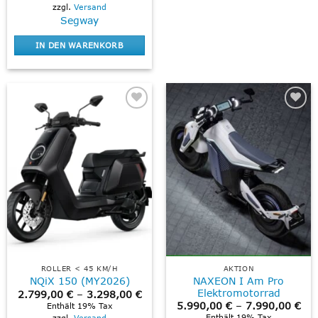
zzgl.
Versand
Segway
IN DEN WARENKORB
Add to
Add to
wishlist
wishlist
ROLLER < 45 KM/H
AKTION
NAXEON I Am Pro
NQiX 150 (MY2026)
Elektromotorrad
Preisspanne:
2.799,00
€
–
3.298,00
€
2.799,00 €
Pre
5.990,00
€
–
7.990,00
€
Enthält 19% Tax
bis
5.9
Enthält 19% Tax
zzgl.
Versand