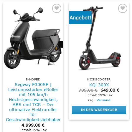
Angebot!
Add to
Add to
wishlist
wishlist
E-MOPED
KICKSCOOTER
Segway E300SE |
KQi 300X
Leistungsstarker eRoller
Ursprünglicher
Aktuel
799,00
€
649,00
€
Preis
Preis
mit 105 km/h
Enthält 19% Tax
war:
ist:
Höchstgeschwindigkeit,
zzgl.
Versand
799,00 €
649,0
ABS und TCR – Der
ultimative Elektroroller
IN DEN WARENKORB
für
Geschwindigkeitsliebhaber
4.999,00
€
Enthält 19% Tax