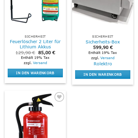
SICHERHEIT
SICHERHEIT
Feuerlöscher 2 Liter für
Sicherheits-Box
Lithium Akkus
599,90
€
Ursprünglicher
Aktueller
129,90
€
85,00
€
Enthält 19% Tax
Preis
Preis
Enthält 19% Tax
zzgl.
Versand
war:
ist:
zzgl.
Versand
Rolektro
129,90 €
85,00 €.
IN DEN WARENKORB
IN DEN WARENKORB
Add to
wishlist