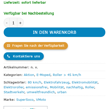
Lieferzeit: sofort lieferbar
Verfügbar bei Nachbestellung
VMOTO CITI 80 Km/h: Elektroroller für schnelle und umweltf
IN DEN WARENKORB
Fragen Sie nach der Verfügbarkeit
Kontaktiere uns
Artikelnummer:
n. v.
Kategorien:
Aktion
,
E-Moped
,
Roller > 45 km/h
Schlagwörter:
80 km/h
,
Elektrofahrzeug
,
Elektromobilität
,
Elektroroller
,
emissionsfrei
,
Mobilität
,
nachhaltig
,
Roller
,
Stadtverkehr
,
umweltfreundlich
,
urban
Marke:
SuperSoco
,
VMoto