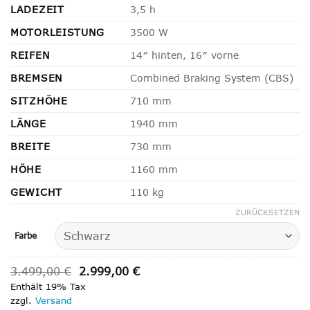
LADEZEIT
3,5 h
MOTORLEISTUNG
3500 W
REIFEN
14″ hinten, 16″ vorne
BREMSEN
Combined Braking System (CBS)
SITZHÖHE
710 mm
LÄNGE
1940 mm
BREITE
730 mm
HÖHE
1160 mm
GEWICHT
110 kg
ZURÜCKSETZEN
Farbe
Ursprünglicher
Aktueller
3.499,00
€
2.999,00
€
Preis
Preis
Enthält 19% Tax
war:
ist:
3.499,00 €
2.999,00 €.
zzgl.
Versand