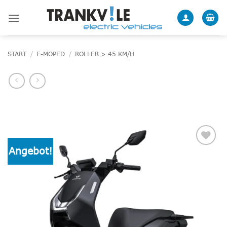
Zum
Inhalt
springen
START
/
E-MOPED
/
ROLLER > 45 KM/H
Angebot!
Add to
wishlist