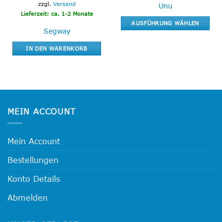
zzgl.
Versand
Unu
Lieferzeit: ca. 1-2 Monate
AUSFÜHRUNG WÄHLEN
Segway
Dieses
Produkt
IN DEN WARENKORB
weist
mehrere
Varianten
auf.
Die
Optionen
MEIN ACCOUNT
können
auf
der
Mein Account
Produktseite
Bestellungen
gewählt
werden
Konto Details
Abmelden