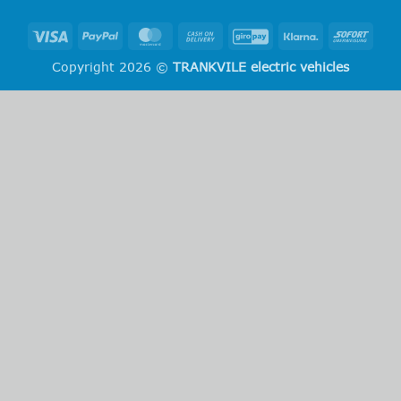
Visa
PayPal
MasterCard
Cash
GiroPay
Klarna
Sofo
On
Copyright 2026 ©
TRANKVILE electric vehicles
Delivery