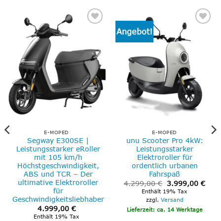
Angebot!
Add to
Add to
wishlist
wishlist
E-MOPED
E-MOPED
Segway E300SE |
unu Scooter Pro 4kW:
Leistungsstarker eRoller
Leistungsstarker
mit 105 km/h
Elektroroller für
Höchstgeschwindigkeit,
ordentlich urbanen
ABS und TCR – Der
Fahrspaß
ultimative Elektroroller
Ursprünglicher
Aktu
4.299,00
€
3.999,00
€
Preis
Prei
für
Enthält 19% Tax
war:
ist:
Geschwindigkeitsliebhaber
zzgl.
Versand
4.299,00 €
3.99
4.999,00
€
Lieferzeit: ca. 14 Werktage
Enthält 19% Tax