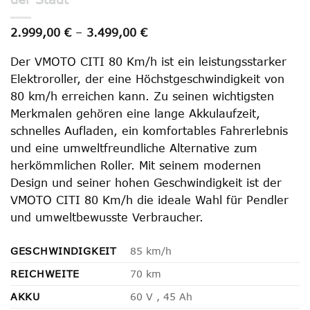
Preisspanne:
2.999,00
€
–
3.499,00
€
2.999,00 €
bis
Der VMOTO CITI 80 Km/h ist ein leistungsstarker
3.499,00 €
Elektroroller, der eine Höchstgeschwindigkeit von
80 km/h erreichen kann. Zu seinen wichtigsten
Merkmalen gehören eine lange Akkulaufzeit,
schnelles Aufladen, ein komfortables Fahrerlebnis
und eine umweltfreundliche Alternative zum
herkömmlichen Roller. Mit seinem modernen
Design und seiner hohen Geschwindigkeit ist der
VMOTO CITI 80 Km/h die ideale Wahl für Pendler
und umweltbewusste Verbraucher.
GESCHWINDIGKEIT
85 km/h
REICHWEITE
70 km
AKKU
60 V , 45 Ah