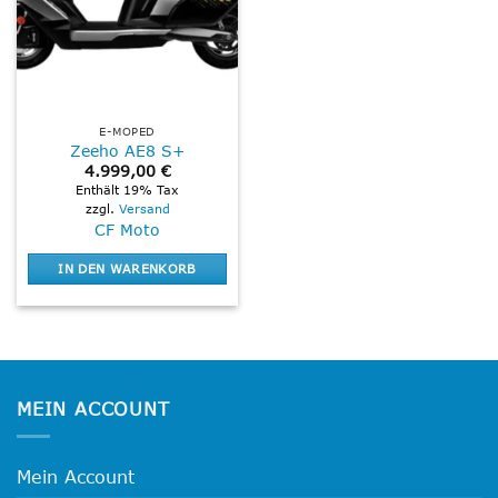
E-MOPED
Zeeho AE8 S+
4.999,00
€
Enthält 19% Tax
zzgl.
Versand
CF Moto
IN DEN WARENKORB
MEIN ACCOUNT
Mein Account