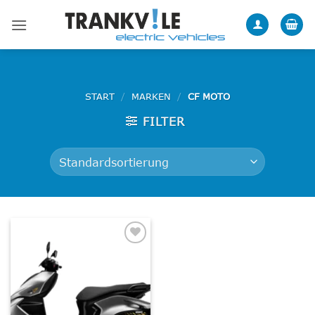
Zum
Inhalt
springen
START
/
MARKEN
/
CF MOTO
FILTER
Add to
wishlist