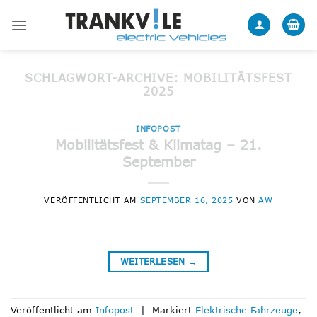
Zum
Inhalt
springen
SCHLAGWORT-ARCHIVE:
MOBILITÄTSFEST
2025
INFOPOST
Mobilitätsfest & Klimatag – 21.
September
VERÖFFENTLICHT AM
SEPTEMBER 16, 2025
VON
AW
WEITERLESEN
→
Veröffentlicht am
Infopost
|
Markiert
Elektrische Fahrzeuge
,