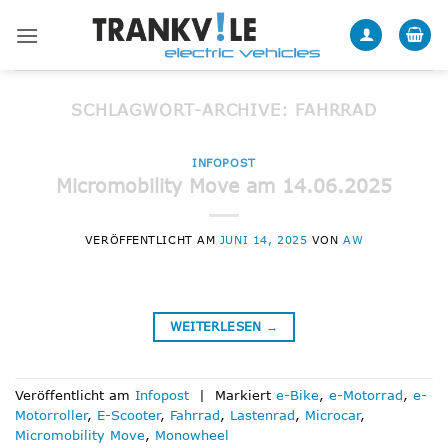
Zum
Inhalt
springen
SCHLAGWORT-ARCHIVE:
FAHRRAD
INFOPOST
Micromobility Move am 14.06.2025
VERÖFFENTLICHT AM
JUNI 14, 2025
VON
AW
WEITERLESEN
→
Veröffentlicht am
Infopost
|
Markiert
e-Bike
,
e-Motorrad
,
e-
Motorroller
,
E-Scooter
,
Fahrrad
,
Lastenrad
,
Microcar
,
Micromobility Move
,
Monowheel