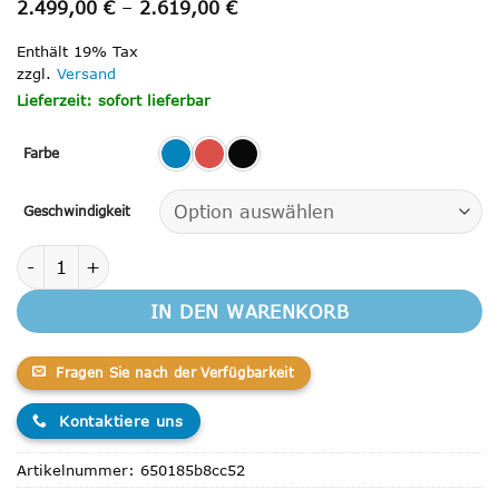
Preisspanne:
2.499,00
€
–
2.619,00
€
2.499,00 €
bis
Enthält 19% Tax
2.619,00 €
zzgl.
Versand
Lieferzeit: sofort lieferbar
Farbe
Geschwindigkeit
Rolektro, E-Trike 25 V.3 Lithium, Blau, 60-30AH Akku, 1000
IN DEN WARENKORB
Fragen Sie nach der Verfügbarkeit
Kontaktiere uns
Artikelnummer:
650185b8cc52