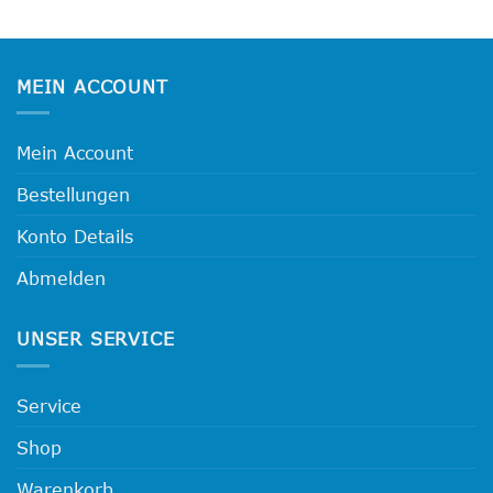
weist
mehrere
Varianten
MEIN ACCOUNT
auf.
Die
Optionen
Mein Account
können
auf
Bestellungen
der
Produktseite
Konto Details
gewählt
werden
Abmelden
UNSER SERVICE
Service
Shop
Warenkorb