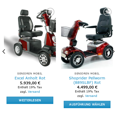
Add to
Add to
wishlist
wishlist
SENIOREN MOBIL
SENIOREN MOBIL
Shoprider Pellworm
Excel Anholt Rot
(889SLBF) Rot
5.939,00
€
4.499,00
€
Enthält 19% Tax
Enthält 19% Tax
zzgl.
Versand
zzgl.
Versand
WEITERLESEN
AUSFÜHRUNG WÄHLEN
Dieses
Produkt