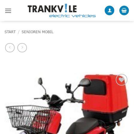
Zum
Inhalt
springen
START
/
SENIOREN MOBIL
Add to
wishlist