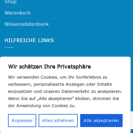
Shop
Warenkorb
Wissensdatenbank
HILFREICHE LINKS
Impressum
Wir schätzen Ihre Privatsphäre
Datenschutzerklärung
Wir verwenden Cookies, um Ihr Surferlebnis zu
Widerrufsbelehrung
verbessern, personalisierte Anzeigen oder Inhalte
einzusetzen und unseren Datenverkehr zu analysieren.
AGB
Wenn Sie auf „Alle akzeptieren" klicken, stimmen Sie
der Anwendung von Cookies zu.
Visa
PayPal
MasterCard
Cash
GiroPay
Klarna
Sofo
Anpassen
Alles ablehnen
Alle akzeptieren
On
Copyright 2026 ©
TRANKVILE electric vehicles
Delivery