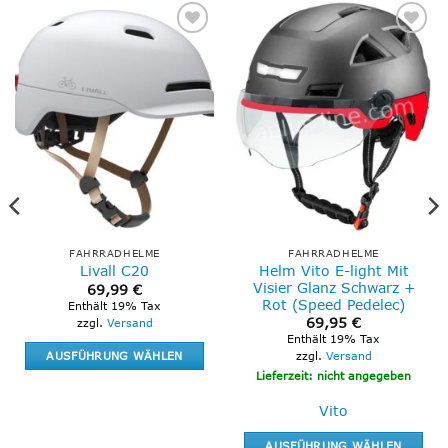
Add to
Add to
wishlist
wishlist
FAHRRADHELME
FAHRRADHELME
Helm Vito E-light Mit
Livall C20
Visier Glanz Schwarz +
69,99
€
Rot (Speed Pedelec)
Enthält 19% Tax
69,95
€
zzgl.
Versand
Enthält 19% Tax
AUSFÜHRUNG WÄHLEN
zzgl.
Versand
Lieferzeit: nicht angegeben
Dieses
Produkt
Vito
weist
mehrere
AUSFÜHRUNG WÄHLEN