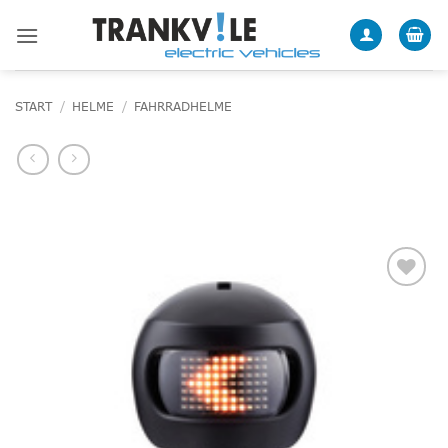
Zum
Inhalt
springen
START
/
HELME
/
FAHRRADHELME
Add to
wishlist