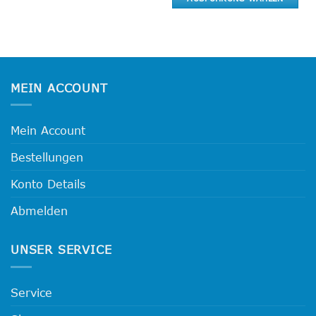
Varianten
Dieses
auf.
Produkt
Die
weist
Optionen
mehrere
können
Varianten
auf
MEIN ACCOUNT
auf.
der
Die
Produktseite
Optionen
gewählt
Mein Account
können
werden
auf
Bestellungen
der
Produktseite
Konto Details
gewählt
werden
Abmelden
UNSER SERVICE
Service