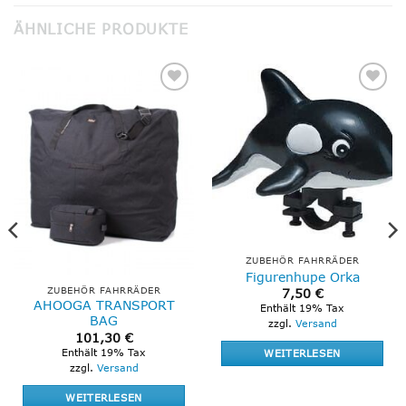
ÄHNLICHE PRODUKTE
Add to
Add to
wishlist
wishlist
ZUBEHÖR FAHRRÄDER
Figurenhupe Orka
ZUBEHÖR FAHRRÄDER
7,50
€
AHOOGA TRANSPORT
Enthält 19% Tax
BAG
zzgl.
Versand
101,30
€
Enthält 19% Tax
WEITERLESEN
zzgl.
Versand
WEITERLESEN