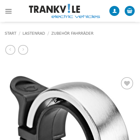
Zum
Inhalt
springen
START
/
LASTENRAD
/
ZUBEHÖR FAHRRÄDER
Add to
wishlist