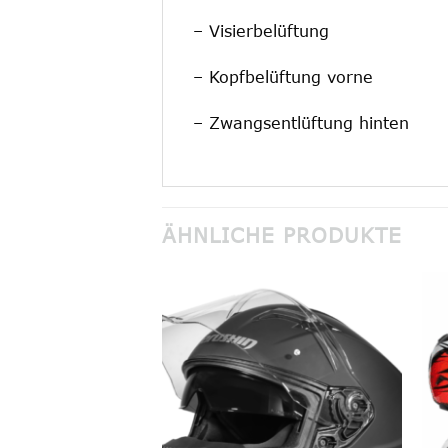
– Visierbelüftung
– Kopfbelüftung vorne
– Zwangsentlüftung hinten
ÄHNLICHE PRODUKTE
Add to
Add to
wishlist
wishlist