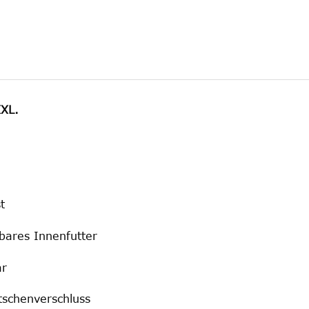
XXL.
t
ares Innenfutter
ar
tschenverschluss