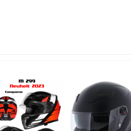
Add to
Add 
wishlist
wishl