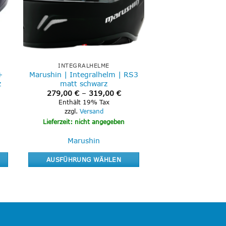
INTEGRALHELME
+
Marushin | Integralhelm | RS3
z
matt schwarz
Preisspanne:
279,00
€
–
319,00
€
279,00 €
Enthält 19% Tax
bis
zzgl.
Versand
319,00 €
Lieferzeit: nicht angegeben
Marushin
AUSFÜHRUNG WÄHLEN
Dieses
Produkt
weist
mehrere
Varianten