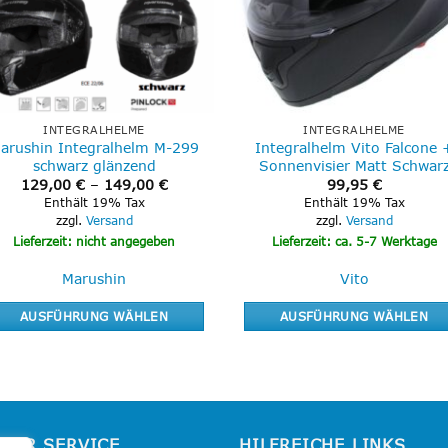
INTEGRALHELME
INTEGRALHELME
arushin Integralhelm M-299
Integralhelm Vito Falcone 
schwarz glänzend
Sonnenvisier Matt Schwar
Preisspanne:
129,00
€
–
149,00
€
99,95
€
129,00 €
Enthält 19% Tax
Enthält 19% Tax
bis
zzgl.
Versand
zzgl.
Versand
149,00 €
Lieferzeit: nicht angegeben
Lieferzeit: ca. 5-7 Werktage
Marushin
Vito
AUSFÜHRUNG WÄHLEN
AUSFÜHRUNG WÄHLEN
Dieses
Dieses
Produkt
Produkt
weist
weist
mehrere
mehrere
Varianten
Varianten
SER SERVICE
HILFREICHE LINKS