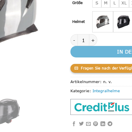
S
M
L
XL
Größe
Helmet
Integralhelm Vito Duomo Na
IN D
Fragen Sie nach der Verfüg
Artikelnummer:
n. v.
Kategorie:
Integralhelme