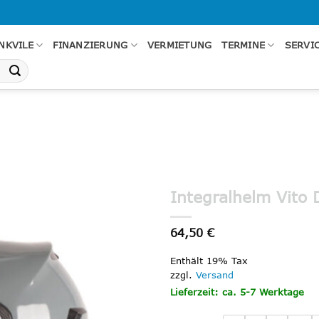
NKVILE
FINANZIERUNG
VERMIETUNG
TERMINE
SERVI
Integralhelm Vito
Add to
64,50
€
wishlist
Enthält 19% Tax
zzgl.
Versand
Lieferzeit: ca. 5-7 Werktage