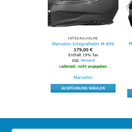
EGRALHELME
INTEGRALHELME
 Integralhelm | M-
M
Marushin Integralhelm M-899
9 Zodiac
179,00
€
Preisspanne:
0
€
–
249,00
€
Enthält 19% Tax
229,00 €
ält 19% Tax
zzgl.
Versand
bis
gl.
Versand
249,00 €
Lieferzeit: nicht angegeben
t: nicht angegeben
Marushin
arushin
AUSFÜHRUNG WÄHLEN
HRUNG WÄHLEN
Dieses
Dieses
Produkt
Produkt
weist
weist
mehrere
mehrere
Varianten
Varianten
auf.
MEIN ACCOUNT
UN