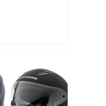
to
Add to
ist
wishlist