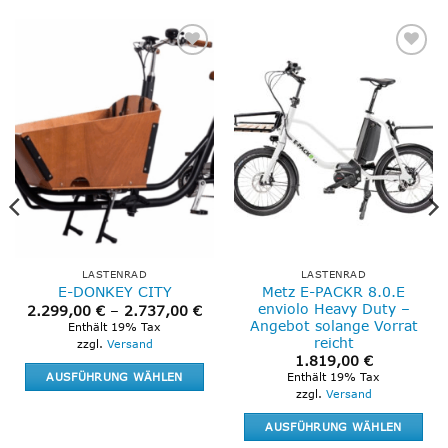
Add to
Add to
wishlist
wishlist
LASTENRAD
LASTENRAD
Metz E-PACKR 8.0.E
E-DONKEY CITY
enviolo Heavy Duty –
Preisspanne:
2.299,00
€
–
2.737,00
€
2.299,00 €
Angebot solange Vorrat
Enthält 19% Tax
bis
reicht
zzgl.
Versand
2.737,00 €
1.819,00
€
AUSFÜHRUNG WÄHLEN
Enthält 19% Tax
zzgl.
Versand
Dieses
Produkt
AUSFÜHRUNG WÄHLEN
weist