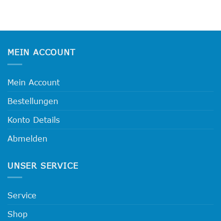
Dieses
mehrere
Produkt
Varianten
weist
auf.
mehrere
Die
Varianten
Optionen
MEIN ACCOUNT
auf.
können
Die
auf
Optionen
der
Mein Account
können
Produktseite
auf
Bestellungen
gewählt
der
werden
Produktseite
Konto Details
gewählt
werden
Abmelden
UNSER SERVICE
Service
Shop