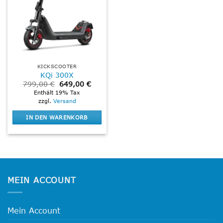
KICKSCOOTER
KQi 300X
Ursprünglicher
Aktueller
799,00
€
649,00
€
Preis
Preis
Enthält 19% Tax
war:
ist:
zzgl.
Versand
799,00 €
649,00 €.
IN DEN WARENKORB
MEIN ACCOUNT
Mein Account