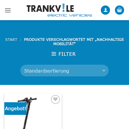
Zum
Inhalt
springen
START
/
PRODUKTE VERSCHLAGWORTET MIT „NACHHALTIGE
MOBILITÄT“
FILTER
Angebot!
Add to
wishlist