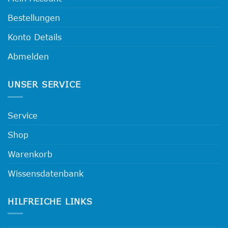
können
auf
Bestellungen
der
Produktseite
Konto Details
gewählt
werden
Abmelden
UNSER SERVICE
Service
Shop
Warenkorb
Wissensdatenbank
HILFREICHE LINKS