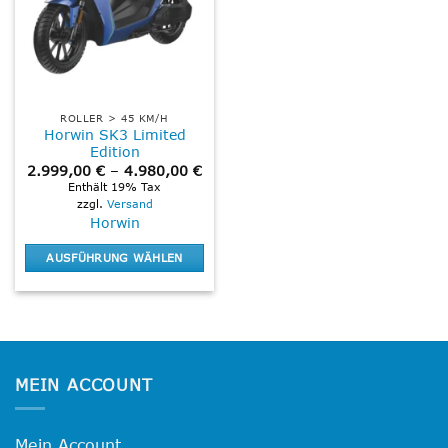
ROLLER > 45 KM/H
Horwin SK3 Limited
Edition
Preisspanne:
2.999,00
€
–
4.980,00
€
2.999,00 €
Enthält 19% Tax
bis
zzgl.
Versand
4.980,00 €
Horwin
AUSFÜHRUNG WÄHLEN
Dieses
Produkt
weist
mehrere
Varianten
MEIN ACCOUNT
auf.
Die
Optionen
Mein Account