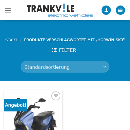
Zum
Inhalt
springen
START
/
PRODUKTE VERSCHLAGWORTET MIT „HORWIN SK3“
FILTER
Angebot!
Add to
wishlist