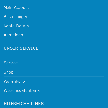
Optionen
Mein Account
können
auf
Bestellungen
der
Produktseite
Konto Details
gewählt
werden
Abmelden
UNSER SERVICE
Service
Shop
Warenkorb
Wissensdatenbank
HILFREICHE LINKS