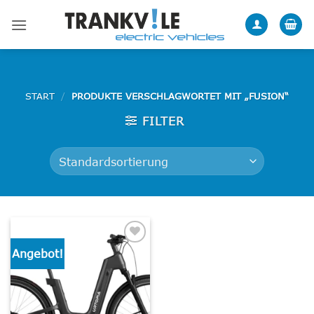
Zum
Inhalt
springen
START
/
PRODUKTE VERSCHLAGWORTET MIT „FUSION“
FILTER
Angebot!
Add to
wishlist