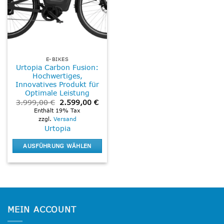
E-BIKES
Urtopia Carbon Fusion:
Hochwertiges,
Innovatives Produkt für
Optimale Leistung
Ursprünglicher
Aktueller
3.999,00
€
2.599,00
€
Preis
Preis
Enthält 19% Tax
war:
ist:
zzgl.
Versand
3.999,00 €
2.599,00 €.
Urtopia
AUSFÜHRUNG WÄHLEN
Dieses
Produkt
weist
mehrere
Varianten
MEIN ACCOUNT
auf.
Die